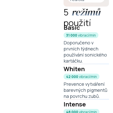
režimů
5
použití
Basic
31 000
vibrací/min
Doporučeno v
prvních týdnech
používání sonického
kartáčku.
Whiten
42 000
vibrací/min
Prevence vytváření
barevných pigmentů
na povrchu zubů.
Intense
48 000
vibrací/min