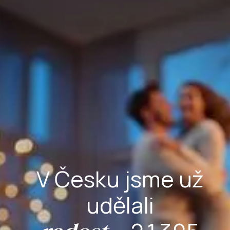
0
1
0
2
0
1
3
V Česku jsme už
1
0
2
4
udělali