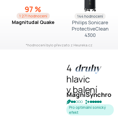
97
%
94 %
1 271
hodnocení
144 hodnocení
Magnitudal Quake
Philips Sonicare
ProtectiveClean
4300
*hodnocení bylo převzato z Heureka.cz
druhy
4
hlavic
v balení
MagniSynchro
Pro optimální sonický
efekt