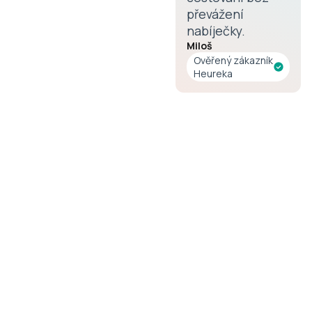
7
4
převážení
nabíječky.
Miloš
8
5
Ověřený zákazník
Heureka
9
6
7
8
9