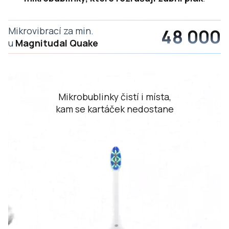
3
7
Mikrovibrací za min.
000
4
8
u
Magnitudal Quake
5
9
6
Mikrobublinky čistí i místa,
7
kam se kartáček nedostane
8
9