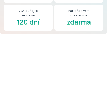
9
Vyzkoušejte
Kartáček vám
bez obav
dopravíme
120 dní
zdarma
a
pokud
ne,
máte
120
dní
vrácení
na