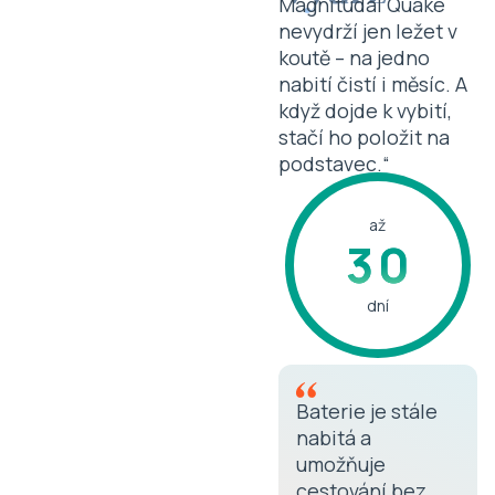
Magnitudal Quake
nevydrží jen ležet v
0
koutě – na jedno
nabití čistí i měsíc. A
když dojde k vybití,
1
stačí ho položit na
podstavec.“
2
až
3
0
dní
4
1
5
2
Baterie je stále
nabitá a
6
3
umožňuje
cestování bez