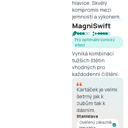
hlavice. Skvělý
kompromis mezi
jemností a výkonem.
MagniSwift
Pro optimální sonický
efekt
Vyniká kombinací
tužších štětin
vhodných pro
každodenní čištění.
Kartáček je velmi
šetrný jak k
zubům tak k
dásním.
Stanislava
Ověřený zákazník
Heureka