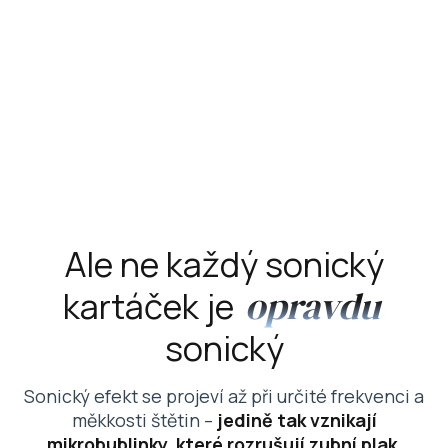
0
1
2
Ale ne každý sonický
3
opravdu
kartáček je
0
4
sonický
1
5
Sonický efekt se projeví až při určité frekvenci a
2
6
měkkosti štětin –
jedině tak vznikají
mikrobublinky, které rozrušují zubní plak
.